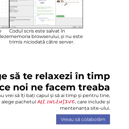
e
Codul scris este salvat în
leze
memoria browserului, și nu este
trimis niciodată către server.
e să te relaxezi în timp
ce noi ne facem treaba
 vrei să îți bați capul și să ai timp și pentru tine,
ALL INCLUSIVE
alege pachetul
, care include și
mentenanța site-ului.
Vreau să colaborăm