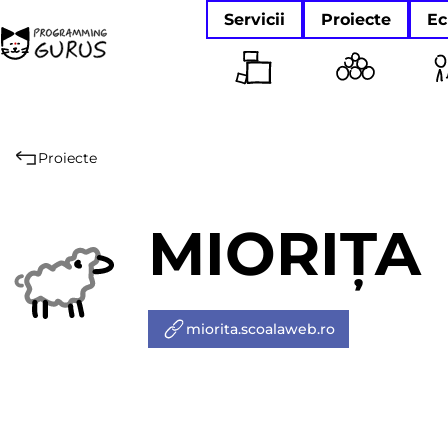
Servicii
Proiecte
Ec
Proiecte
MIORIȚA
miorita.scoalaweb.ro