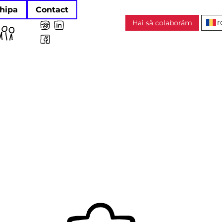
hipa
Contact
r
Hai să colaborăm