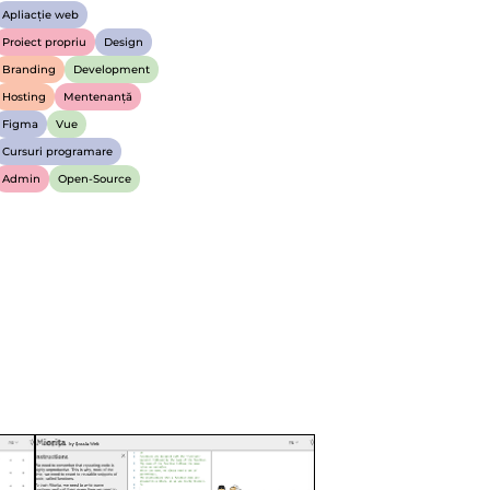
Apliacție web
Proiect propriu
Design
Branding
Development
Hosting
Mentenanță
Figma
Vue
Cursuri programare
Admin
Open-Source