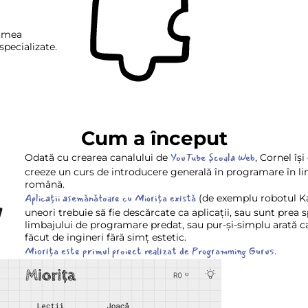
lumea
specializate.
Cum a început
YouTube Școala Web
Odată cu crearea canalului de
, Cornel îș
creeze un curs de introducere generală în programare în l
română.
Aplicații asemănătoare cu Miorița există
(de exemplu robotul Ka
uneori trebuie să fie descărcate ca aplicații, sau sunt prea s
limbajului de programare predat, sau pur-și-simplu arată c
făcut de ingineri fără simț estetic.
Miorița este primul proiect realizat de Programming Gurus.