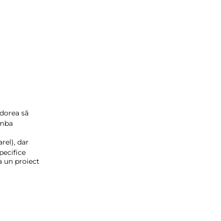
i dorea să
imba
rel), dar
pecifice
a un proiect