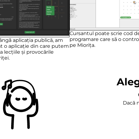
Cursantul poate scrie cod d
programare care să o contro
ângă aplicația publică, am
pe Miorița.
t o aplicație din care putem
a lecțiile și provocările
iței.
Aleg
Dacă nu