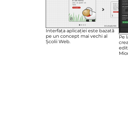
Interfața aplicației este bazată
pe un concept mai vechi al
Pe l
Școlii Web.
crea
edit
Mior